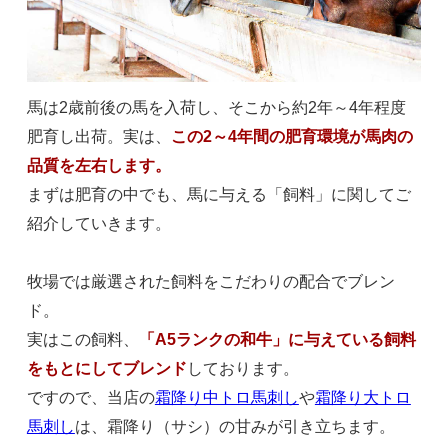
馬は2歳前後の馬を入荷し、そこから約2年～4年程度
肥育し出荷。実は、
この2～4年間の肥育環境が馬肉の
品質を左右します。
まずは肥育の中でも、馬に与える「飼料」に関してご
紹介していきます。
牧場では厳選された飼料をこだわりの配合でブレン
ド。
実はこの飼料、
「A5ランクの和牛」に与えている飼料
をもとにしてブレンド
しております。
ですので、当店の
霜降り中トロ馬刺し
や
霜降り大トロ
馬刺し
は、霜降り（サシ）の甘みが引き立ちます。