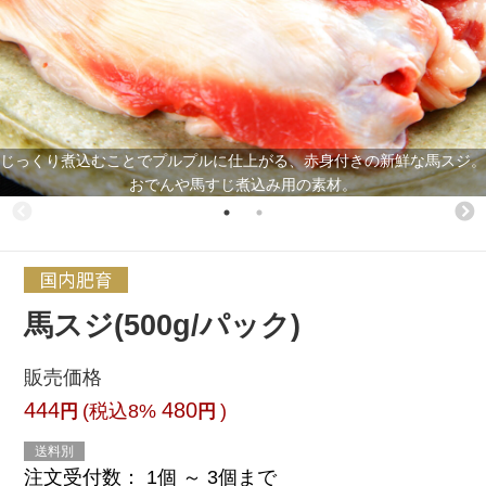
じっくり煮込むことでプルプルに仕上がる、赤身付きの新鮮な馬スジ。
おでんや馬すじ煮込み用の素材。
馬スジ(500g/パック)
販売価格
444
480
(税込8%
)
円
円
送料別
注文受付数：
1個 ～ 3個まで