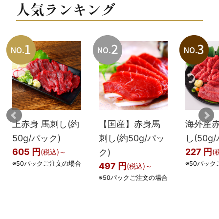
人気ランキング
上赤身 馬刺し(約
【国産】赤身馬
海外産
50g/パック)
刺し(約50g/パッ
し(50g
605 円
227 円
ク)
(税込)～
(
※50パックご注文の場合
※50パッ
497 円
(税込)～
※50パックご注文の場合