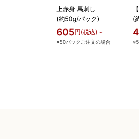
上赤身 馬刺し
【
(約50g/パック)
(
605
4
円(税込)～
※50パックご注文の場合
※