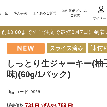
無料販促グッズの
品一覧
導入事例
よくあるご質問
ご案内
マイペー
午前10:00までのご注文で最短8月7日に到
しっとり生ジャーキー(柚
味)(60g/1パック)
商品コード:
9966
731
789
販売価格
円 (税込8%
円)