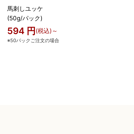
馬刺しユッケ
馬刺し専用醤油
(50g/パック)
(500ml/本)
594 円
670
(税込)～
円(税込)～
※50パックご注文の場合