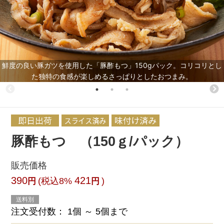
鮮度の良い豚ガツを使用した「豚酢もつ」150gパック。コリコリとし
た独特の食感が楽しめるさっぱりとしたおつまみ。
豚酢もつ （150ｇ/パック）
販売価格
390
421
(税込8%
)
円
円
送料別
注文受付数：
1個 ～ 5個まで