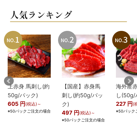
人気ランキング
上赤身 馬刺し(約
【国産】赤身馬
海外産
50g/パック)
刺し(約50g/パッ
し(50g
605 円
227 円
ク)
(税込)～
(
※50パックご注文の場合
※50パッ
497 円
(税込)～
※50パックご注文の場合